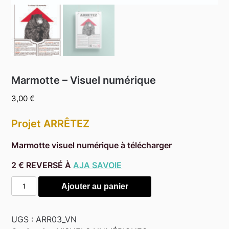
Marmotte – Visuel numérique
3,00
€
Projet ARRÊTEZ
Marmotte visuel numérique à télécharger
2 € REVERSÉ À
AJA SAVOIE
quantité
Alternative:
Ajouter au panier
de
Marmotte
-
UGS :
ARR03_VN