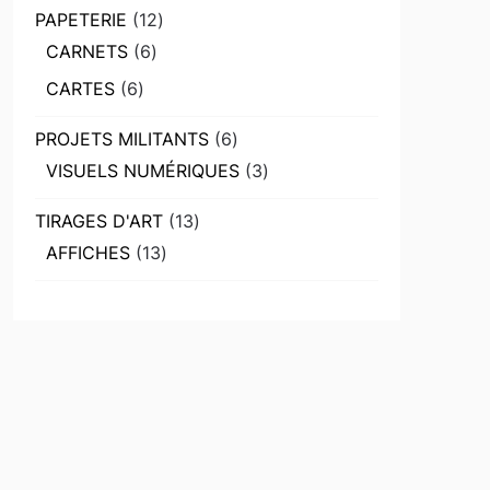
12
PAPETERIE
12
produits
6
CARNETS
6
produits
6
CARTES
6
produits
6
PROJETS MILITANTS
6
produits
3
VISUELS NUMÉRIQUES
3
produits
13
TIRAGES D'ART
13
produits
13
AFFICHES
13
produits