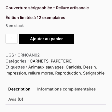
Couverture sérigraphiée – Reliure artisanale
Édition limitée à 12 exemplaires
8 en stock
quantité
Alternative:
Ajouter au panier
de
Lycaon
UGS :
CRNCAN02
Catégories :
CARNETS
,
PAPETERIE
Étiquettes :
Animaux sauvages
,
Canidés
,
Dessin
,
Impression
,
reliure morse
,
Reproduction
,
Sérigraphie
Description
Informations complémentaires
Avis (0)