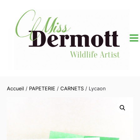
Skip
to
content
Accueil
/
PAPETERIE
/
CARNETS
/ Lycaon