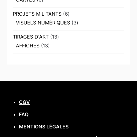
produits
6
PROJETS MILITANTS
6
produits
3
VISUELS NUMÉRIQUES
3
produits
13
TIRAGES D'ART
13
produits
13
AFFICHES
13
produits
CGV
FAQ
MENTIONS LÉGALES